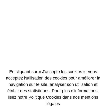
EN
FR
Nouveaux équipements pour le Football Club
Chusclan Laudun-L’Ardoise
27/05/2008
Le 27 mai 2008, MELOX a renouvelé pour la cinquième fois son soutient
au Football Club Chusclan Laudun-L’Ardoise qui regroupe deux
communes proche du site. Cette association est forte de 200 adhérents.
En cliquant sur « J'accepte les cookies », vous
Les jeunes footballeurs se sont vus remettre de nouveaux équipements,
dont des tee-shirts à l’effigie d’AREVA MELOX.
acceptez l'utilisation des cookies pour améliorer la
navigation sur le site, analyser son utilisation et
établir des statistiques. Pour plus d’informations,
lisez notre Politique Cookies dans nos mentions
légales