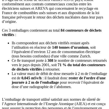
conformément aux contrats commerciaux conclus entre les
électriciens suisses et AREVA qui concernaient le recyclage en
France de combustibles usés suisses et aux dispositions de la loi
française prévoyant le retour des déchets nucléaires dans leur pays
d’origine.
Ces 3 emballages contiennent au total
84 conteneurs de déchets
vitrifiés
:
Ils correspondent aux déchets vitrifiés restant après
l’utilisation en réacteur de
140 tonnes d’uranium
, soit
l’équivalent d’environ 12 ans de consommation électrique
(tous besoins confondus) d'une ville comme Zurich.
Ce 8e transport porte à
308
le nombre de conteneurs retournés
vers le pays depuis 2001, soit
71 % du total des conteneurs
de déchets vitrifiés
à retourner.
La valeur maxi de débit de dose mesurée à 2 m de l’emballage
est de
0,045 mSv/h
: il faudrait donc
rester de l’ordre d'une
journée à 2 m de l’emballage
pour recevoir l’équivalent de
dose d’une radiographie de l’abdomen.
L’emballage de transport utilisé satisfait aux normes de sûreté de
l’Agence Internationale de l’Energie Atomique (AIEA) et est conçu
pour assurer la protection des personnes et de l’environnement en