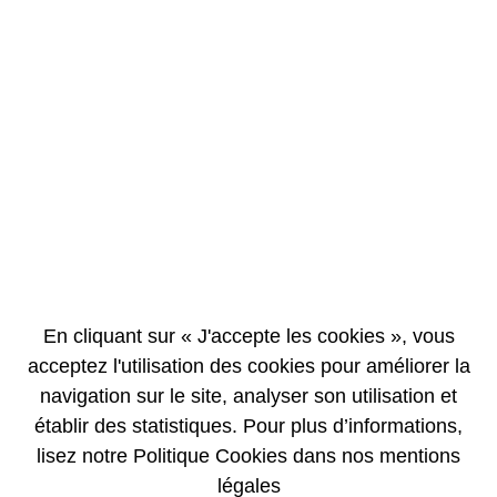
EN
FR
Finlande : l'électricité de source nucléaire
resterait la moins chère
01/04/2003
BRÈVE
Selon une étude réalisée par un électricien privé finlandais, comparant
les coûts complets de production d'électricité à partir de différentes
En cliquant sur « J'accepte les cookies », vous
sources, éolien, bois, biomasse (tourbe), charbon, gaz, nucléaire, le coût
acceptez l'utilisation des cookies pour améliorer la
du nucléaire, capital compris, est, dans ce référentiel, inférieur en
Finlande aux différentes autres sources.
navigation sur le site, analyser son utilisation et
établir des statistiques. Pour plus d’informations,
lisez notre Politique Cookies dans nos mentions
légales