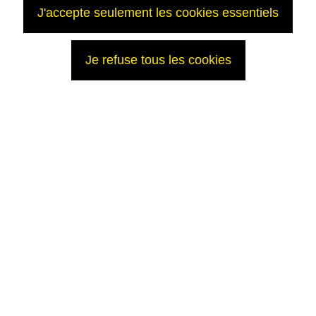
J'accepte seulement les cookies essentiels
Je refuse tous les cookies
Contacts
Service de presse AREVA :
Julien Duperray / Katherine Berezowskyj / Aurélie Grange / Jérôme
Rosso
Tél : 01 34 96 12 15 (uniquement pour les journalistes ; pour les
autres demandes 01 34 96 00 00)
Fax : 01 34 96 16 54
p
ress@areva.com
email :
Relations Investisseurs AREVA :
Manuel Lachaux
Anne-Sophie Jugean
Tél : 01 34 96 11 53
m
anuel.lachaux@areva.com
email :