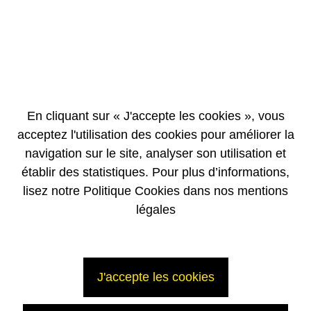
nucléaires américaines. Elle fait partie d’une offre de services appelée
Forward Alliance, dédiée aux produits et solutions les plus en pointe
permettant de prolonger l’exploitation du parc nucléaire existant.
«
SUSI est une technologie remarquable, adaptable à tous les types de
réacteurs, qui permet aux électriciens du monde entier de garantir la
sûreté de leurs opérations sur le long terme,
» a déclaré Philippe
Samama, Directeur de la BU Base installée.
En cliquant sur « J'accepte les cookies », vous
acceptez l'utilisation des cookies pour améliorer la
navigation sur le site, analyser son utilisation et
établir des statistiques. Pour plus d’informations,
lisez notre Politique Cookies dans nos mentions
légales
J'accepte les cookies