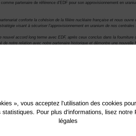
VA comme partenaire de référence d’EDF pour son approvisionnement en uraniu
artenariat conforte la cohésion de la filière nucléaire française et nous ouvr
e stratégie visant à sécuriser l’approvisionnement en uranium de nos centrales
e nouvel accord long terme avec EDF, après ceux conclus dans la fourniture d
dité de notre relation avec notre partenaire historique et démontre une nouvell
nt de sécuriser leurs approvisionnements ».
kies », vous acceptez l'utilisation des cookies pour 
es statistiques. Pour plus d’informations, lisez not
légales