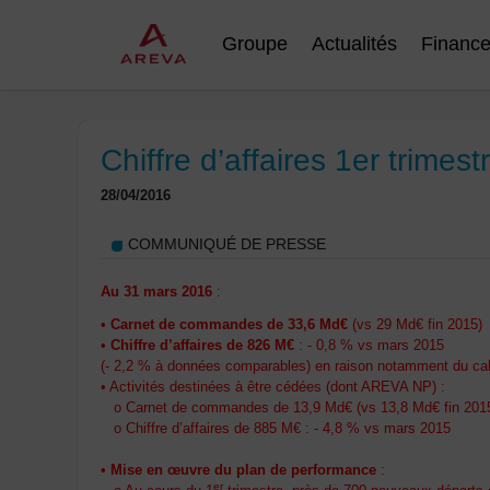
Groupe
Actualités
Financ
Chiffre d’affaires 1er trimes
28/04/2016
COMMUNIQUÉ DE PRESSE
Au 31 mars 2016
:
•
Carnet de commandes de 33,6 Md€
(vs 29 Md€ fin 2015)
•
Chiffre d’affaires de 826 M€
: - 0,8 % vs mars 2015
(- 2,2 % à données comparables) en raison notamment du calen
• Activités destinées à être cédées (dont AREVA NP) :
o Carnet de commandes de 13,9 Md€ (vs 13,8 Md€ fin 201
o Chiffre d’affaires de 885 M€ : - 4,8 % vs mars 2015
•
Mise en œuvre du plan de performance
:
er