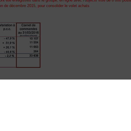
t été enregistrés dans le groupe, en ligne avec l’objectif visé de 6 000 post
on de décembre 2015, pour consolider le volet achats
 projet OL3