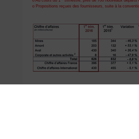
o Au cours du 1
trimestre, près de 700 nouveaux départs on
o Propositions reçues des fournisseurs, suite à la conventi
-----------------------------------------------
1
Ajusté de la norme IFRS 5
2
Inclut les activités Corporate, AREVA Med, Bioénergie et le
L'intégralité du communiqué de presse (pdf, 266Ko)
Contacts
Service de presse
: