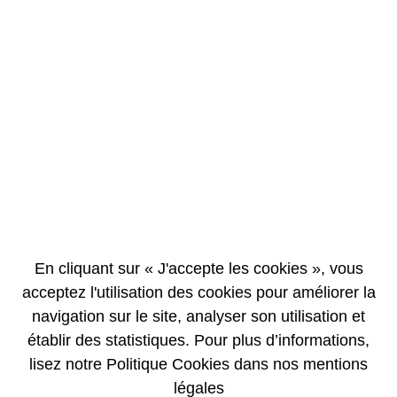
EN
FR
Activité industrielle du 8 au 14 février inclus
15/02/2007
COMMUNIQUÉ DE PRESSE
Activité traitement :
Au cours de cette période, les installations ont traité 3 tonnes de
En cliquant sur « J'accepte les cookies », vous
combustibles usés. Le cumul annuel de tous les assemblages traités
s’élève à 120 tonnes.
acceptez l'utilisation des cookies pour améliorer la
navigation sur le site, analyser son utilisation et
Dans le même temps, l’atelier de vitrification T7 a élaboré 23 conteneurs
(1)
de produits de fission vitrifiés
. L’atelier de vitrification R7 en a élaboré
établir des statistiques. Pour plus d’informations,
6. Depuis le début de l’année, les deux ateliers ont élaboré 54
lisez notre Politique Cookies dans nos mentions
conteneurs.
légales