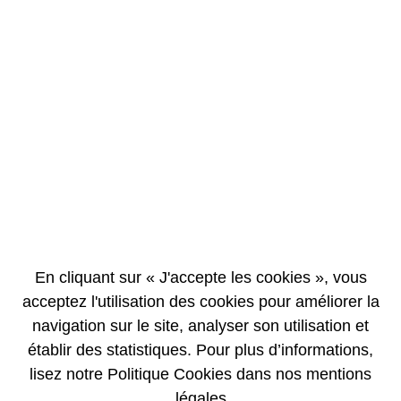
EN
FR
Activité industrielle du 30 avril au 14 mai 2003
inclus
15/05/2003
COMMUNIQUÉ DE PRESSE
Activité traitement :
Au cours de cette période, l'Etablissement a traité 58 tonnes de
En cliquant sur « J'accepte les cookies », vous
combustibles usés provenant de centrales allemandes et d'EDF.
acceptez l'utilisation des cookies pour améliorer la
Le cumul annuel de tous les assemblages traités s'élève à 364 tonnes.
navigation sur le site, analyser son utilisation et
Au cours de cette période, 26 conteneurs de produits de fission(2) ont
établir des statistiques. Pour plus d’informations,
été produits.
Le cumul annuel des conteneurs de produits de fission s'élève à 197
lisez notre Politique Cookies dans nos mentions
conteneurs.
légales