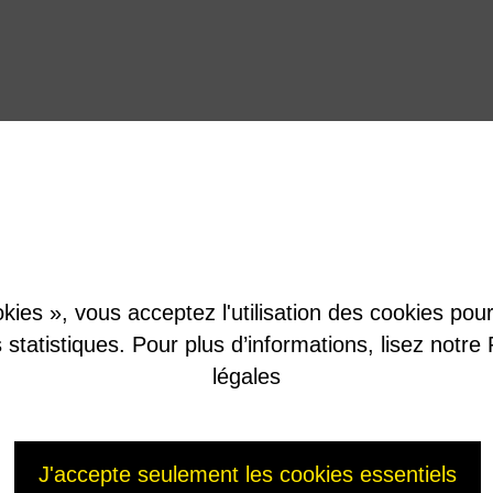
orporés à du verre chauffé à environ 1 100°C. L’ensemble est coulé dans des conteneurs en a
ion.
kies », vous acceptez l'utilisation des cookies pour 
es statistiques. Pour plus d’informations, lisez not
légales
J'accepte seulement les cookies essentiels