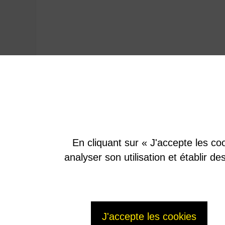
(1)Les produits de fission (résidus ultimes du combustible usé) sont inc
d’un verre stable, compact et résistant. Ce procédé s’appelle la vitrificat
www.areva.com
En cliquant sur « J'accepte les coo
analyser son utilisation et établir d
J'accepte les cookies