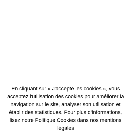
EN
FR
Activité industrielle du 18 au 24 septembre
2003 inclus
25/09/2003
COMMUNIQUÉ DE PRESSE
Activité traitement :
En cliquant sur « J'accepte les cookies », vous
Au cours de cette période, l’Etablissement a traité 22 tonnes de
combustibles usés provenant de centrales EDF et de la centrale
acceptez l'utilisation des cookies pour améliorer la
allemande MULHEIM-KARLICH.
navigation sur le site, analyser son utilisation et
Le cumul annuel de tous les assemblages traités s’élève à 742,5
établir des statistiques. Pour plus d’informations,
tonnes.
lisez notre Politique Cookies dans nos mentions
Les ateliers de vitrification ont élaboré 16 conteneurs de produits de
fission vitrifiés(1).
légales